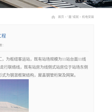
首页
>
"鑫"成就
>
机电安装
工程
者：
为枢纽客运站，既有站场规模为11站台面11线
用线走行联络线，既有站房为线侧式站房位于站场东侧
要结构形式为钢混框架结构，屋盖钢管桁架及网架。