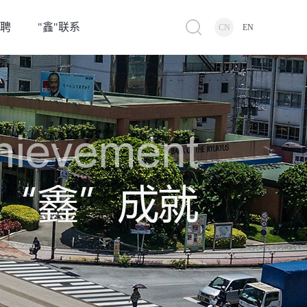
招聘
"鑫"联系
CN
EN