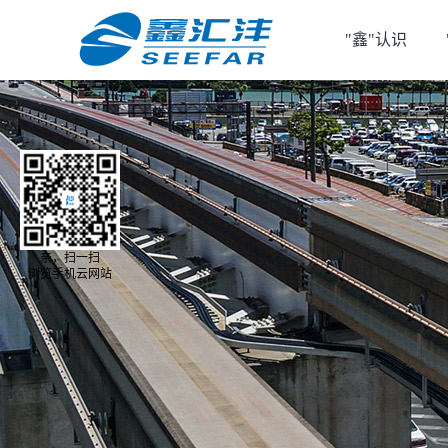
"鑫"认识
亲，扫一扫
浏览手机云网站