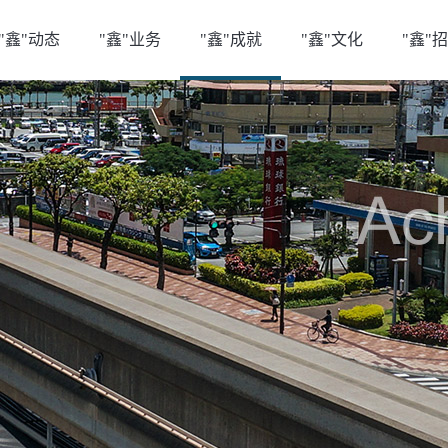
"鑫"动态
"鑫"业务
"鑫"成就
"鑫"文化
"鑫"