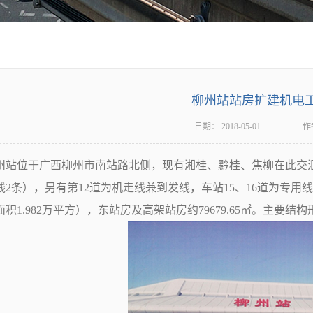
柳州站站房扩建机电
日期：
2018-05-01
作
位于广西柳州市南站路北侧，现有湘桂、黔桂、焦柳在此交汇，
线2条），另有第12道为机走线兼到发线，车站15、16道为专
面积1.982万平方），东站房及高架站房约79679.65㎡。主