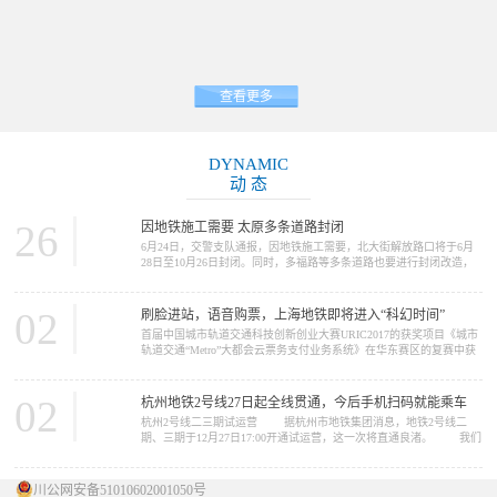
查看更多
DYNAMIC
动 态
26
因地铁施工需要 太原多条道路封闭
6月24日，交警支队通报，因地铁施工需要，北大街解放路口将于6月
28日至10月26日封闭。同时，多福路等多条道路也要进行封闭改造，
请大家提前做好绕行准备。 因地铁2号线施工需要，北大街解放路
口将于6月28日至10月26日封闭施工。施工期间，路口禁止一切车辆通
行，车辆可绕行胜利街、五一路、北肖墙。 多福路（规划摄乐街
02
刷脸进站，语音购票，上海地铁即将进入“科幻时间”
—柴化路）将于6月26日至11月30日进行改造施工，施工期间，施工路
首届中国城市轨道交通科技创新创业大赛URIC2017的获奖项目《城市
段禁止一切车...
轨道交通“Metro”大都会云票务支付业务系统》在华东赛区的复赛中获
得了推广应用类一等奖。在12月16日的决赛中，获得了总决赛二等奖
的好成绩。这个项目的完成单位是上海申通地铁集团。 我们今天
要报道的新闻，正与这个项目中的“Metro大都会...
02
杭州地铁2号线27日起全线贯通，今后手机扫码就能乘车
杭州2号线二三期试运营 据杭州市地铁集团消息，地铁2号线二
期、三期于12月27日17:00开通试运营，这一次将直通良渚。 我们
先来看看2号线概况 ...
川公网安备51010602001050号