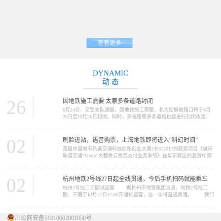
查看更多
DYNAMIC
动 态
26
因地铁施工需要 太原多条道路封闭
6月24日，交警支队通报，因地铁施工需要，北大街解放路口将于6月
28日至10月26日封闭。同时，多福路等多条道路也要进行封闭改造，
请大家提前做好绕行准备。 因地铁2号线施工需要，北大街解放路
口将于6月28日至10月26日封闭施工。施工期间，路口禁止一切车辆通
行，车辆可绕行胜利街、五一路、北肖墙。 多福路（规划摄乐街
02
刷脸进站，语音购票，上海地铁即将进入“科幻时间”
—柴化路）将于6月26日至11月30日进行改造施工，施工期间，施工路
首届中国城市轨道交通科技创新创业大赛URIC2017的获奖项目《城市
段禁止一切车...
轨道交通“Metro”大都会云票务支付业务系统》在华东赛区的复赛中获
得了推广应用类一等奖。在12月16日的决赛中，获得了总决赛二等奖
的好成绩。这个项目的完成单位是上海申通地铁集团。 我们今天
要报道的新闻，正与这个项目中的“Metro大都会...
02
杭州地铁2号线27日起全线贯通，今后手机扫码就能乘车
杭州2号线二三期试运营 据杭州市地铁集团消息，地铁2号线二
期、三期于12月27日17:00开通试运营，这一次将直通良渚。 我们
先来看看2号线概况 ...
川公网安备51010602001050号