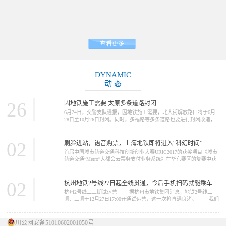
查看更多
DYNAMIC
动 态
26
因地铁施工需要 太原多条道路封闭
6月24日，交警支队通报，因地铁施工需要，北大街解放路口将于6月
28日至10月26日封闭。同时，多福路等多条道路也要进行封闭改造，
请大家提前做好绕行准备。 因地铁2号线施工需要，北大街解放路
口将于6月28日至10月26日封闭施工。施工期间，路口禁止一切车辆通
行，车辆可绕行胜利街、五一路、北肖墙。 多福路（规划摄乐街
02
刷脸进站，语音购票，上海地铁即将进入“科幻时间”
—柴化路）将于6月26日至11月30日进行改造施工，施工期间，施工路
首届中国城市轨道交通科技创新创业大赛URIC2017的获奖项目《城市
段禁止一切车...
轨道交通“Metro”大都会云票务支付业务系统》在华东赛区的复赛中获
得了推广应用类一等奖。在12月16日的决赛中，获得了总决赛二等奖
的好成绩。这个项目的完成单位是上海申通地铁集团。 我们今天
要报道的新闻，正与这个项目中的“Metro大都会...
02
杭州地铁2号线27日起全线贯通，今后手机扫码就能乘车
杭州2号线二三期试运营 据杭州市地铁集团消息，地铁2号线二
期、三期于12月27日17:00开通试运营，这一次将直通良渚。 我们
先来看看2号线概况 ...
川公网安备51010602001050号