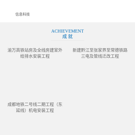
信息科技
ACHIEVEMENT
成 就
渝万高铁站房及全线房建室外
新建黔江至张家界至常德铁路
给排水安装工程
三电及管线迁改工程
成都地铁二号线二期工程（东
延线）机电安装工程