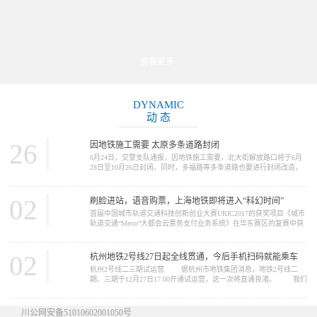
查看更多
DYNAMIC
动 态
26
因地铁施工需要 太原多条道路封闭
6月24日，交警支队通报，因地铁施工需要，北大街解放路口将于6月
28日至10月26日封闭。同时，多福路等多条道路也要进行封闭改造，
请大家提前做好绕行准备。 因地铁2号线施工需要，北大街解放路
口将于6月28日至10月26日封闭施工。施工期间，路口禁止一切车辆通
行，车辆可绕行胜利街、五一路、北肖墙。 多福路（规划摄乐街
02
刷脸进站，语音购票，上海地铁即将进入“科幻时间”
—柴化路）将于6月26日至11月30日进行改造施工，施工期间，施工路
首届中国城市轨道交通科技创新创业大赛URIC2017的获奖项目《城市
段禁止一切车...
轨道交通“Metro”大都会云票务支付业务系统》在华东赛区的复赛中获
得了推广应用类一等奖。在12月16日的决赛中，获得了总决赛二等奖
的好成绩。这个项目的完成单位是上海申通地铁集团。 我们今天
要报道的新闻，正与这个项目中的“Metro大都会...
02
杭州地铁2号线27日起全线贯通，今后手机扫码就能乘车
杭州2号线二三期试运营 据杭州市地铁集团消息，地铁2号线二
期、三期于12月27日17:00开通试运营，这一次将直通良渚。 我们
先来看看2号线概况 ...
川公网安备51010602001050号