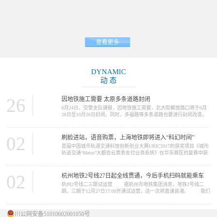
查看更多
DYNAMIC
动 态
26
因地铁施工需要 太原多条道路封闭
6月24日，交警支队通报，因地铁施工需要，北大街解放路口将于6月
28日至10月26日封闭。同时，多福路等多条道路也要进行封闭改造，
请大家提前做好绕行准备。 因地铁2号线施工需要，北大街解放路
口将于6月28日至10月26日封闭施工。施工期间，路口禁止一切车辆通
行，车辆可绕行胜利街、五一路、北肖墙。 多福路（规划摄乐街
02
刷脸进站，语音购票，上海地铁即将进入“科幻时间”
—柴化路）将于6月26日至11月30日进行改造施工，施工期间，施工路
首届中国城市轨道交通科技创新创业大赛URIC2017的获奖项目《城市
段禁止一切车...
轨道交通“Metro”大都会云票务支付业务系统》在华东赛区的复赛中获
得了推广应用类一等奖。在12月16日的决赛中，获得了总决赛二等奖
的好成绩。这个项目的完成单位是上海申通地铁集团。 我们今天
要报道的新闻，正与这个项目中的“Metro大都会...
02
杭州地铁2号线27日起全线贯通，今后手机扫码就能乘车
杭州2号线二三期试运营 据杭州市地铁集团消息，地铁2号线二
期、三期于12月27日17:00开通试运营，这一次将直通良渚。 我们
先来看看2号线概况 ...
川公网安备51010602001050号