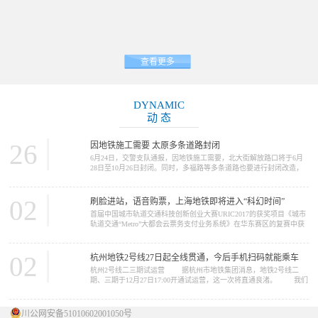
查看更多
DYNAMIC
动 态
26
因地铁施工需要 太原多条道路封闭
6月24日，交警支队通报，因地铁施工需要，北大街解放路口将于6月
28日至10月26日封闭。同时，多福路等多条道路也要进行封闭改造，
请大家提前做好绕行准备。 因地铁2号线施工需要，北大街解放路
口将于6月28日至10月26日封闭施工。施工期间，路口禁止一切车辆通
行，车辆可绕行胜利街、五一路、北肖墙。 多福路（规划摄乐街
02
刷脸进站，语音购票，上海地铁即将进入“科幻时间”
—柴化路）将于6月26日至11月30日进行改造施工，施工期间，施工路
首届中国城市轨道交通科技创新创业大赛URIC2017的获奖项目《城市
段禁止一切车...
轨道交通“Metro”大都会云票务支付业务系统》在华东赛区的复赛中获
得了推广应用类一等奖。在12月16日的决赛中，获得了总决赛二等奖
的好成绩。这个项目的完成单位是上海申通地铁集团。 我们今天
要报道的新闻，正与这个项目中的“Metro大都会...
02
杭州地铁2号线27日起全线贯通，今后手机扫码就能乘车
杭州2号线二三期试运营 据杭州市地铁集团消息，地铁2号线二
期、三期于12月27日17:00开通试运营，这一次将直通良渚。 我们
先来看看2号线概况 ...
川公网安备51010602001050号