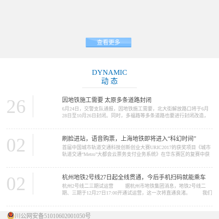
查看更多
DYNAMIC
动 态
26
因地铁施工需要 太原多条道路封闭
6月24日，交警支队通报，因地铁施工需要，北大街解放路口将于6月
28日至10月26日封闭。同时，多福路等多条道路也要进行封闭改造，
请大家提前做好绕行准备。 因地铁2号线施工需要，北大街解放路
口将于6月28日至10月26日封闭施工。施工期间，路口禁止一切车辆通
行，车辆可绕行胜利街、五一路、北肖墙。 多福路（规划摄乐街
02
刷脸进站，语音购票，上海地铁即将进入“科幻时间”
—柴化路）将于6月26日至11月30日进行改造施工，施工期间，施工路
首届中国城市轨道交通科技创新创业大赛URIC2017的获奖项目《城市
段禁止一切车...
轨道交通“Metro”大都会云票务支付业务系统》在华东赛区的复赛中获
得了推广应用类一等奖。在12月16日的决赛中，获得了总决赛二等奖
的好成绩。这个项目的完成单位是上海申通地铁集团。 我们今天
要报道的新闻，正与这个项目中的“Metro大都会...
02
杭州地铁2号线27日起全线贯通，今后手机扫码就能乘车
杭州2号线二三期试运营 据杭州市地铁集团消息，地铁2号线二
期、三期于12月27日17:00开通试运营，这一次将直通良渚。 我们
先来看看2号线概况 ...
川公网安备51010602001050号