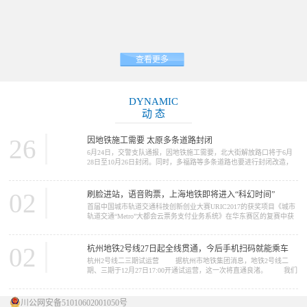
查看更多
DYNAMIC
动 态
26
因地铁施工需要 太原多条道路封闭
6月24日，交警支队通报，因地铁施工需要，北大街解放路口将于6月
28日至10月26日封闭。同时，多福路等多条道路也要进行封闭改造，
请大家提前做好绕行准备。 因地铁2号线施工需要，北大街解放路
口将于6月28日至10月26日封闭施工。施工期间，路口禁止一切车辆通
行，车辆可绕行胜利街、五一路、北肖墙。 多福路（规划摄乐街
02
刷脸进站，语音购票，上海地铁即将进入“科幻时间”
—柴化路）将于6月26日至11月30日进行改造施工，施工期间，施工路
首届中国城市轨道交通科技创新创业大赛URIC2017的获奖项目《城市
段禁止一切车...
轨道交通“Metro”大都会云票务支付业务系统》在华东赛区的复赛中获
得了推广应用类一等奖。在12月16日的决赛中，获得了总决赛二等奖
的好成绩。这个项目的完成单位是上海申通地铁集团。 我们今天
要报道的新闻，正与这个项目中的“Metro大都会...
02
杭州地铁2号线27日起全线贯通，今后手机扫码就能乘车
杭州2号线二三期试运营 据杭州市地铁集团消息，地铁2号线二
期、三期于12月27日17:00开通试运营，这一次将直通良渚。 我们
先来看看2号线概况 ...
川公网安备51010602001050号