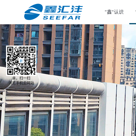
"鑫"认识
亲，扫一扫
浏览手机云网站