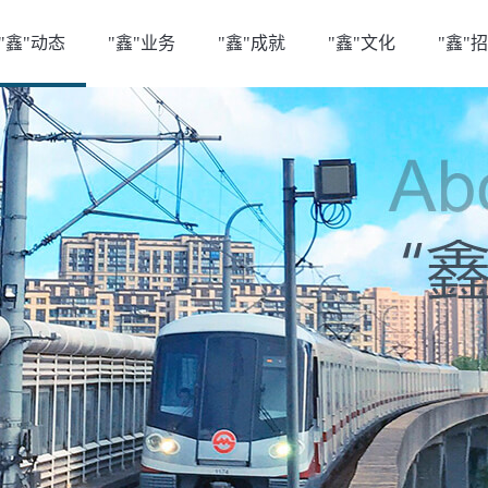
"鑫"动态
"鑫"业务
"鑫"成就
"鑫"文化
"鑫"