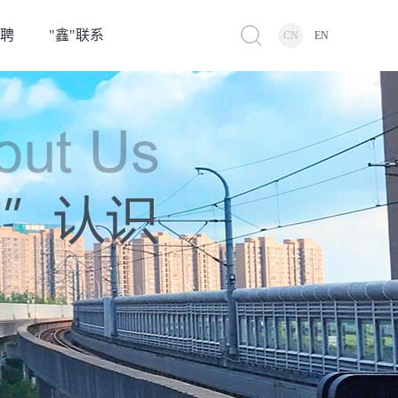
招聘
"鑫"联系
CN
EN