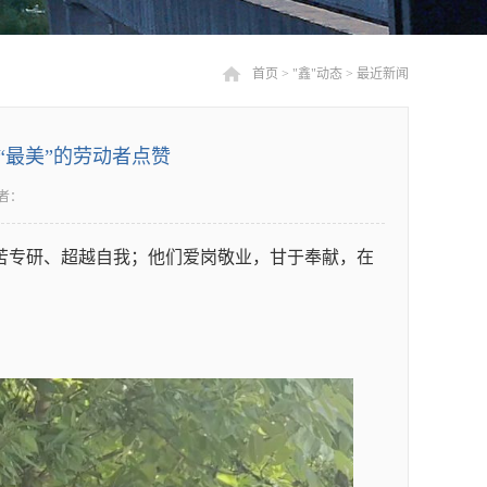
首页
>
"鑫"动态
>
最近新闻
“最美”的劳动者点赞
者：
苦专研、超越自我；他们爱岗敬业，甘于奉献，在