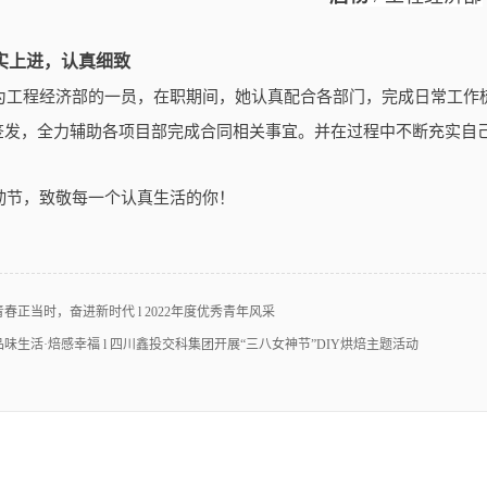
实上进，认真细致
为工程经济部的一员，在职期间，她认真配合各部门，完成日常工作
签发，全力辅助各项目部完成合同相关事宜。并在过程中不断充实自
动节，致敬每一个认真生活的你！
青春正当时，奋进新时代 l 2022年度优秀青年风采
品味生活·焙感幸福 l 四川鑫投交科集团开展“三八女神节”DIY烘焙主题活动