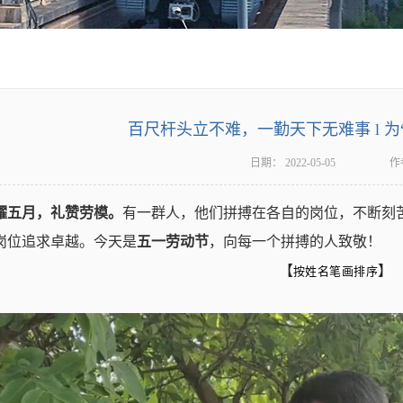
百尺杆头立不难，一勤天下无难事 l 为
日期：
2022-05-05
作
耀五月，礼赞劳模。
有一群人，
他们拼搏在各自的岗位，不断刻
岗位追求卓越。今天是
五一劳动节
，向每一个拼搏的人致敬！
【
】
按姓名笔画
排序