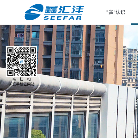
"鑫"认识
亲，扫一扫
浏览手机云网站