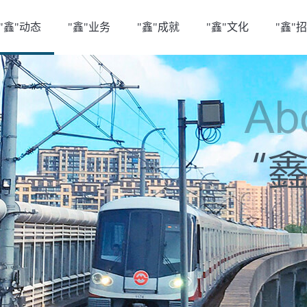
"鑫"动态
"鑫"业务
"鑫"成就
"鑫"文化
"鑫"