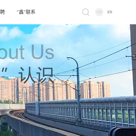
招聘
"鑫"联系
CN
EN