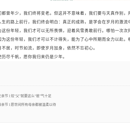
们都曾年少，我们终将变老。但这并不意味着，我们要与天真作别，
人生的路上前行，我们终会明白：真正的成熟，是学会在岁月的激流
为这份年轻，我们才可以无所畏惧，迎着风雪勇敢前行。哪怕一次次
因为这份年轻，我们才可以不计得失，能为了心中所期而全力以赴。
月不居，时节如流，
即使岁月加身，依然不忘初心。
使历尽千帆，愿你我归来仍是少年。
父亲节 l 炫“父”就要这么“爸”气十足
母亲节 l 愿世间所有母亲都被温柔以待