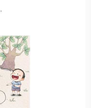
声
，
，
。