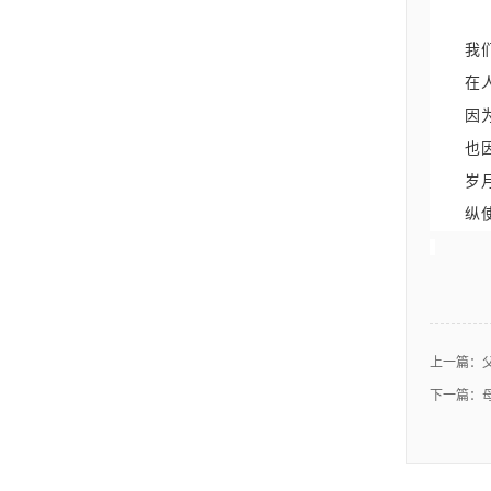
我
在
因
也
岁
纵
上一篇：
下一篇：