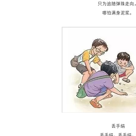
只为追随弹珠走向
哪怕满身泥浆
。
丢手绢
丢手绢
，
丢手绢