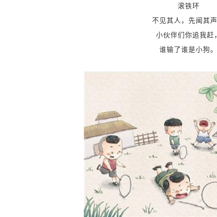
滚铁环
不见其人
，
先闻其
小伙伴们你追我赶
谁输了谁是小狗