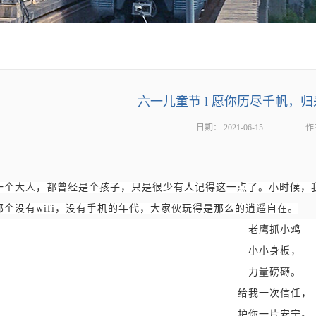
六一儿童节 l 愿你历尽千帆，
日期：
2021-06-15
作
一个大人，都曾经是个孩子，只是很少有人记得这一点了。小时候，
那个没有
wifi
，
没有手机的年代
，
大家伙玩得是
那么的
逍遥自在
。
老鹰抓小鸡
小小身板
，
力量磅礴
。
给我
一次信任
，
护你一片安宁
。