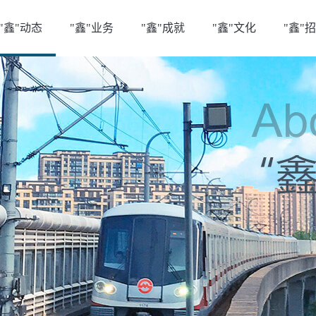
"鑫"动态
"鑫"业务
"鑫"成就
"鑫"文化
"鑫"