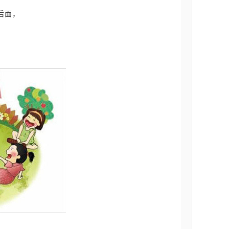
后面
，
，
。