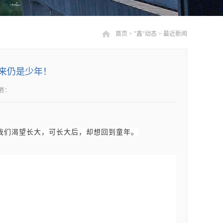
首页
>
"鑫"动态
>
最近新闻
归来仍是少年！
者：
我们渴望长大，可长大后，却想回到童年。