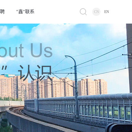
招聘
"鑫"联系
CN
EN