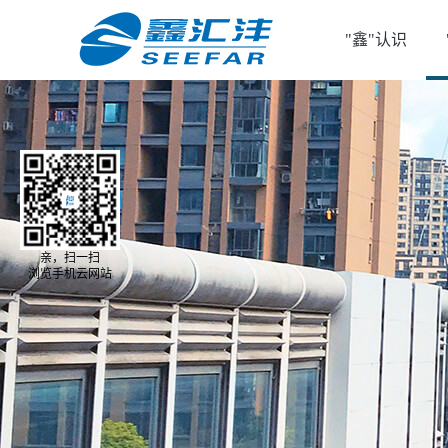
"鑫"认识
亲，扫一扫
浏览手机云网站