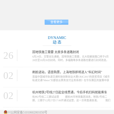
查看更多
DYNAMIC
动 态
26
因地铁施工需要 太原多条道路封闭
6月24日，交警支队通报，因地铁施工需要，北大街解放路口将于6月
28日至10月26日封闭。同时，多福路等多条道路也要进行封闭改造，
请大家提前做好绕行准备。 因地铁2号线施工需要，北大街解放路
口将于6月28日至10月26日封闭施工。施工期间，路口禁止一切车辆通
行，车辆可绕行胜利街、五一路、北肖墙。 多福路（规划摄乐街
02
刷脸进站，语音购票，上海地铁即将进入“科幻时间”
—柴化路）将于6月26日至11月30日进行改造施工，施工期间，施工路
首届中国城市轨道交通科技创新创业大赛URIC2017的获奖项目《城市
段禁止一切车...
轨道交通“Metro”大都会云票务支付业务系统》在华东赛区的复赛中获
得了推广应用类一等奖。在12月16日的决赛中，获得了总决赛二等奖
的好成绩。这个项目的完成单位是上海申通地铁集团。 我们今天
要报道的新闻，正与这个项目中的“Metro大都会...
02
杭州地铁2号线27日起全线贯通，今后手机扫码就能乘车
杭州2号线二三期试运营 据杭州市地铁集团消息，地铁2号线二
期、三期于12月27日17:00开通试运营，这一次将直通良渚。 我们
先来看看2号线概况 ...
川公网安备51010602001050号