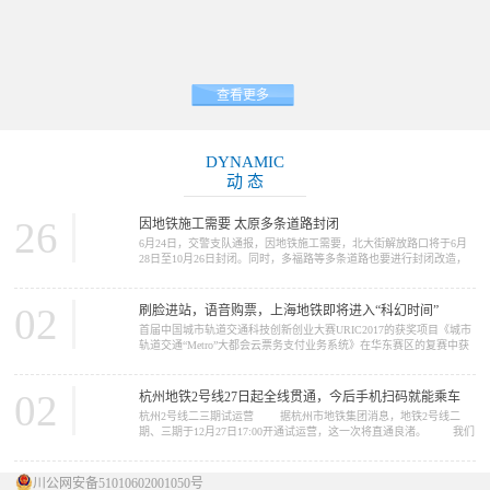
查看更多
DYNAMIC
动 态
26
因地铁施工需要 太原多条道路封闭
6月24日，交警支队通报，因地铁施工需要，北大街解放路口将于6月
28日至10月26日封闭。同时，多福路等多条道路也要进行封闭改造，
请大家提前做好绕行准备。 因地铁2号线施工需要，北大街解放路
口将于6月28日至10月26日封闭施工。施工期间，路口禁止一切车辆通
行，车辆可绕行胜利街、五一路、北肖墙。 多福路（规划摄乐街
02
刷脸进站，语音购票，上海地铁即将进入“科幻时间”
—柴化路）将于6月26日至11月30日进行改造施工，施工期间，施工路
首届中国城市轨道交通科技创新创业大赛URIC2017的获奖项目《城市
段禁止一切车...
轨道交通“Metro”大都会云票务支付业务系统》在华东赛区的复赛中获
得了推广应用类一等奖。在12月16日的决赛中，获得了总决赛二等奖
的好成绩。这个项目的完成单位是上海申通地铁集团。 我们今天
要报道的新闻，正与这个项目中的“Metro大都会...
02
杭州地铁2号线27日起全线贯通，今后手机扫码就能乘车
杭州2号线二三期试运营 据杭州市地铁集团消息，地铁2号线二
期、三期于12月27日17:00开通试运营，这一次将直通良渚。 我们
先来看看2号线概况 ...
川公网安备51010602001050号