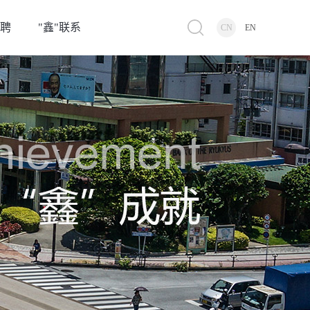
招聘
"鑫"联系
CN
EN