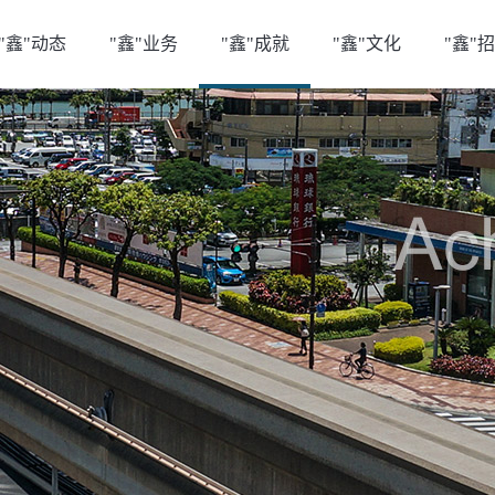
"鑫"动态
"鑫"业务
"鑫"成就
"鑫"文化
"鑫"