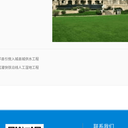
洋县引傥入城县城供水工程
成灌快铁沿线人工湿地工程
联系我们