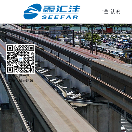
"鑫"认识
亲，扫一扫
浏览手机云网站