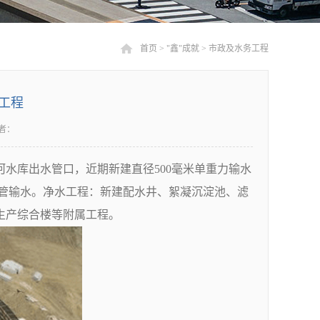
首页
>
"鑫"成就
>
市政及水务工程
工程
者：
库出水管口，近期新建直径500毫米单重力输水
成双管输水。净水工程：新建配水井、絮凝沉淀池、滤
生产综合楼等附属工程。