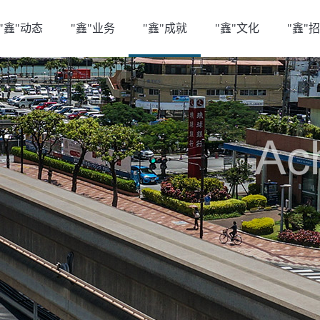
"鑫"动态
"鑫"业务
"鑫"成就
"鑫"文化
"鑫"