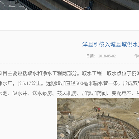
洋县引傥入城县城供水
日期：
2018-05-02
作
主要包括取水和净水工程两部分。取水工程：取水点位于傥河水
净水厂，长5.17公里。远期增加直径500毫米输水管一条，形
水池、吸水井、送水泵房、鼓风机房、加氯加药间、变配电室、