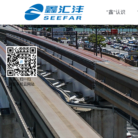
"鑫"认识
亲，扫一扫
浏览手机云网站