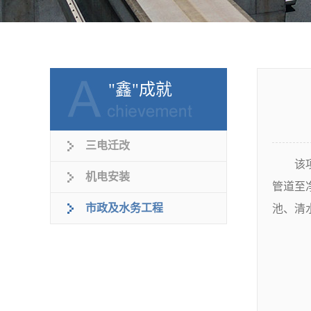
"鑫"成就
三电迁改
该项目
机电安装
管道至
市政及水务工程
池、清