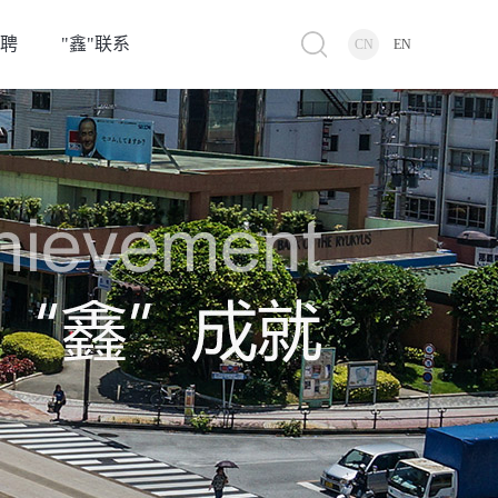
招聘
"鑫"联系
CN
EN