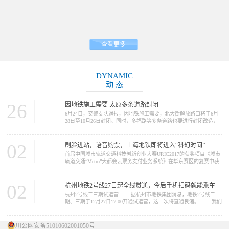
查看更多
DYNAMIC
动 态
26
因地铁施工需要 太原多条道路封闭
6月24日，交警支队通报，因地铁施工需要，北大街解放路口将于6月
28日至10月26日封闭。同时，多福路等多条道路也要进行封闭改造，
请大家提前做好绕行准备。 因地铁2号线施工需要，北大街解放路
口将于6月28日至10月26日封闭施工。施工期间，路口禁止一切车辆通
行，车辆可绕行胜利街、五一路、北肖墙。 多福路（规划摄乐街
02
刷脸进站，语音购票，上海地铁即将进入“科幻时间”
—柴化路）将于6月26日至11月30日进行改造施工，施工期间，施工路
首届中国城市轨道交通科技创新创业大赛URIC2017的获奖项目《城市
段禁止一切车...
轨道交通“Metro”大都会云票务支付业务系统》在华东赛区的复赛中获
得了推广应用类一等奖。在12月16日的决赛中，获得了总决赛二等奖
的好成绩。这个项目的完成单位是上海申通地铁集团。 我们今天
要报道的新闻，正与这个项目中的“Metro大都会...
02
杭州地铁2号线27日起全线贯通，今后手机扫码就能乘车
杭州2号线二三期试运营 据杭州市地铁集团消息，地铁2号线二
期、三期于12月27日17:00开通试运营，这一次将直通良渚。 我们
先来看看2号线概况 ...
川公网安备51010602001050号