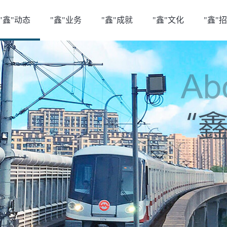
"鑫"动态
"鑫"业务
"鑫"成就
"鑫"文化
"鑫"