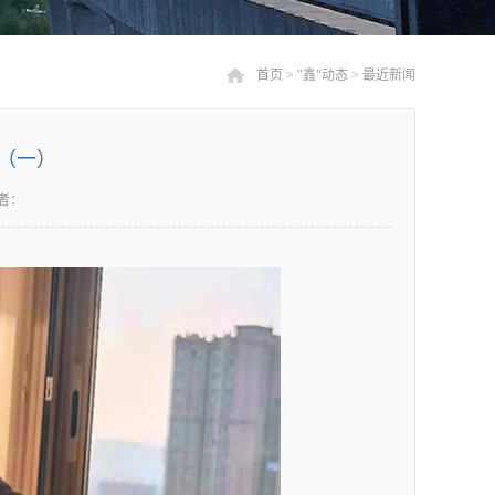
首页
>
"鑫"动态
>
最近新闻
影（一）
者：