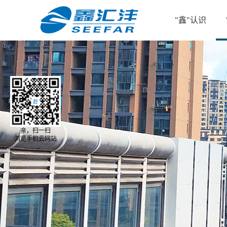
"鑫"认识
亲，扫一扫
浏览手机云网站