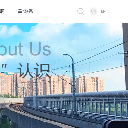
招聘
"鑫"联系
CN
EN