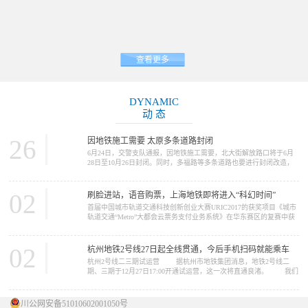
查看更多
DYNAMIC
动 态
26
因地铁施工需要 太原多条道路封闭
6月24日，交警支队通报，因地铁施工需要，北大街解放路口将于6月
28日至10月26日封闭。同时，多福路等多条道路也要进行封闭改造，
请大家提前做好绕行准备。 因地铁2号线施工需要，北大街解放路
口将于6月28日至10月26日封闭施工。施工期间，路口禁止一切车辆通
行，车辆可绕行胜利街、五一路、北肖墙。 多福路（规划摄乐街
02
刷脸进站，语音购票，上海地铁即将进入“科幻时间”
—柴化路）将于6月26日至11月30日进行改造施工，施工期间，施工路
首届中国城市轨道交通科技创新创业大赛URIC2017的获奖项目《城市
段禁止一切车...
轨道交通“Metro”大都会云票务支付业务系统》在华东赛区的复赛中获
得了推广应用类一等奖。在12月16日的决赛中，获得了总决赛二等奖
的好成绩。这个项目的完成单位是上海申通地铁集团。 我们今天
要报道的新闻，正与这个项目中的“Metro大都会...
02
杭州地铁2号线27日起全线贯通，今后手机扫码就能乘车
杭州2号线二三期试运营 据杭州市地铁集团消息，地铁2号线二
期、三期于12月27日17:00开通试运营，这一次将直通良渚。 我们
先来看看2号线概况 ...
川公网安备51010602001050号